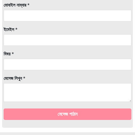
মোবাইল নাম্বার *
ইমেইল *
বিষয় *
মেসেজ লিখুন *
মেসেজ পাঠান