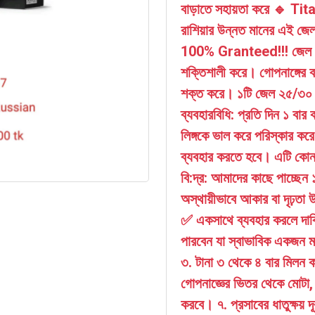
বাড়াতে সহায়তা করে 🔹 Tit
রাশিয়ার উন্নত মানের এই জেল 
100% Granteed!!! জেল এর কার
শক্তিশালী করে। গোপনাঙ্গের বক
শক্ত করে। ১টি জেল ২৫/৩০ দি
ব্যবহারবিধি: প্রতি দিন ১ বা
লিঙ্গকে ভাল করে পরিস্কার কর
ব্যবহার করতে হবে। এটি কোন 
বি:দ্র: আমাদের কাছে পাচ্ছেন
অস্থায়ীভাবে আকার বা দৃঢ়তা 
✅ একসাথে ব্যবহার করলে দাবি 
পারবেন যা স্বাভাবিক একজন মান
৩. টানা ৩ থেকে ৪ বার মিলন 
গোপনাজ্ঞের ভিতর থেকে মোটা,
করবে। ৭. প্রসাবের ধাতুক্ষয় দূ