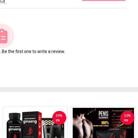
 it.
Be the first one to write a review.
19%
12%
ছাড়
ছাড়