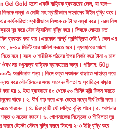
an Gel Gold হলো একটি বাহ্যিক ব্যবহারের জেল, যা বলে—
লিঙ্গকে লম্বা ও মোটা সহ স্থায়ীভাবে সহবাসের টাইম বৃদ্ধি করে।
্যকারিতা: স্থায়ীভাবে লিঙ্গকে মোটা ও লম্বা করে। নরম লিঙ্গ
্রতা দূর করে যৌন স্ট্যামিনা বৃদ্ধি করে। লিঙ্গকে লোহার মত
ন ব্যবহার করা যায়।এরকোন পার্শ্ব প্রতিক্রিয়া নেই \ জেল এর
র করে , ৮-১০ মিনিট ধরে মালিশ করতে হবে। ব্যবহারের আগে
ে নিতে হবে। বয়স ও শারীরিক গঠনের উপর নির্ভর করে টানা ২ মাস
ঔষধ নয় শুধুমাত্র বাহ্যিক ব্যাবহারের জন্য। পরিমান: 50g
 ১০০% অরজিনাল পন্য। লিঙ্গে রক্ত সঞ্চালন বাড়াতে সাহায্য করে
উন্নত করে যৌনমিলনের সময় সংবেদনশীলতা ও স্থায়িত্ব বাড়ায়
করা হয় ১. ইহা ব্যাবহারে ৪০ থেকে ৫০ মিনিট স্ত্রী মিলন করতে
ুষের থাকে। ২. বীর্য গাঢ় করে এবং দেহের মধ্যে বীর্য তৈরী করে।
করতে পারবেন । ৪. চিরস্থায়ী যৌনশক্তি বৃদ্ধি পাবে। ৫. আপনার
 শক্ত ও সতেজ করবে। ৬. গোপনাজ্ঞের নিস্তেজ ও শীথিলতা দূর
র করবে টেস্টো স্টেরন বৃদ্ধি করবে লিংগো ২-৩ ইঞ্ছি বৃদ্ধি করে