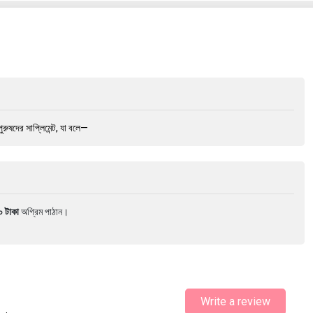
দের সাপ্লিমেন্ট, যা বলে—
০ টাকা
অগ্রিম পাঠান।
Write a review