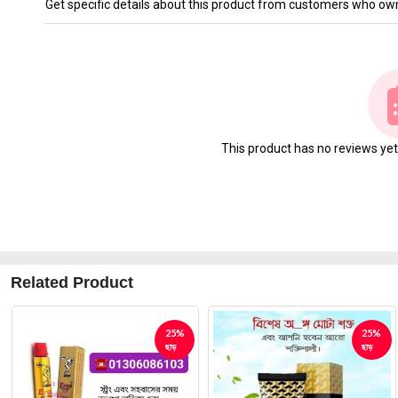
Get specific details about this product from customers who own
This product has no reviews yet. 
Related Product
25%
25%
ছাড়
ছাড়